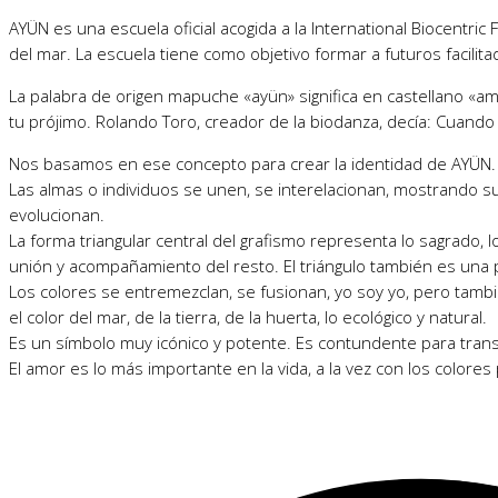
AYÜN es una escuela oficial acogida a la International Biocentric
del mar. La escuela tiene como objetivo formar a futuros facilit
La palabra de origen mapuche «ayün» significa en castellano «ama
tu prójimo. Rolando Toro, creador de la biodanza, decía: Cuando
Nos basamos en ese concepto para crear la identidad de AYÜN.
Las almas o individuos se unen, se interelacionan, mostrando su p
evolucionan.
La forma triangular central del grafismo representa lo sagrado, 
unión y acompañamiento del resto. El triángulo también es una p
Los colores se entremezclan, se fusionan, yo soy yo, pero también
el color del mar, de la tierra, de la huerta, lo ecológico y natural.
Es un símbolo muy icónico y potente. Es contundente para trans
El amor es lo más importante en la vida, a la vez con los colores