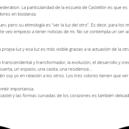
 Federation. La particularidad de la escuela de Castellón es que e
adores en biodanza.
r», pero su etimología es “ver la luz del otro”. Es decir, para lo
 te veo empiezo a tener noticias de mi. No se contempla un ser ai
ropia luz y esa luz es más visible gracias a la actuación de la otr
lo transcendental y transformador, la evolución, el desarrollo y c
uerta, un espacio, una casita, una residencia…
 soy yo en relación a los otros. Los tres colores tienen que ver c
mitir importancia.
 pastel y las formas curvadas de los corazones es también delicado