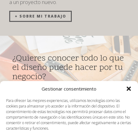
a un
proyecto nuevo.
+ SOBRE MI TRABAJO
¿Quieres conocer todo lo que
el diseño puede hacer por tu
negocio?
En ese caso, te invito a una primera llamada de
Gestionar consentimiento
valoración creativa, en la que me podrás plantear
Para ofrecer las mejores experiencias, utilizamos tecnologías como las
qué es lo que te gustaría conseguir, y te explicaré
cookies para almacenar y/o acceder a la información del dispositivo. El
cómo podré ayudarte a través
del diseño.
consentimiento de estas tecnologías nos permitirá procesar datos como el
comportamiento de navegación o las identificaciones únicas en este sitio. No
consentir o retirar el consentimiento, puede afectar negativamente a ciertas
¿ HABLAMOS ?
características y funciones.